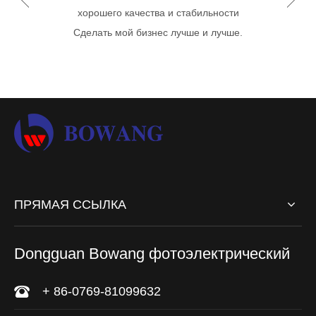
хорошего качества и стабильности
вов
Сделать мой бизнес лучше и лучше.
ПРЯМАЯ ССЫЛКА
Dongguan Bowang фотоэлектрический
+ 86-0769-81099632