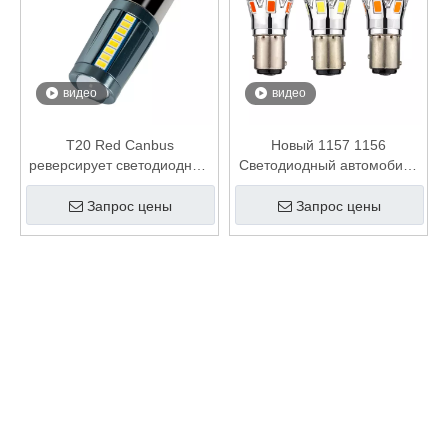
видео
видео
T20 Red Canbus
Новый 1157 1156
реверсирует светодиодные
Светодиодный автомобиль
светодиодные огни
реверсирует луковицы с
лампочки
двойной сияющей
Запрос цены
Запрос цены
люминесценцией