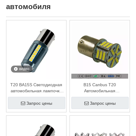
автомобиля
видео
T20 BA15S Светодиодная
B15 Canbus T20
автомобильная лампочка
Автомобильная
для обратного/поворотного
светодиодная лампа
сигнала
заменить для задних
Запрос цены
Запрос цены
лампочек освещение